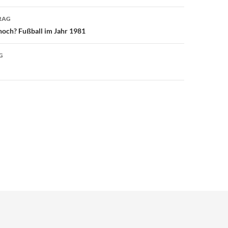
RAG
avigation
 noch? Fußball im Jahr 1981
G