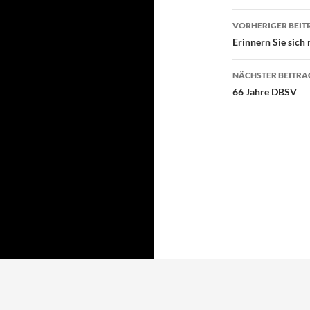
VORHERIGER BEIT
Beitragsn
Erinnern Sie sich
NÄCHSTER BEITRA
66 Jahre DBSV