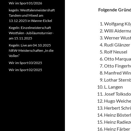
Wir im Sport 01/2026
Folgende Gründ
kegeln: Westfalenmeistershaft
Tandem und Mixed am
13.12.2025 in Wanne-Eickel
Wolfgang K
Kegeln: Einzelmeisterschaft
Willi Alderm
Westfalen -Jubiläumsturnier-
Werner Wust
am 15.11.2025
Rudi Glänzer
Kegeln: Live am 04.10.2025
NRW-Meisterschaften „In die
Rolf Neusel
Vollen“
Otto Marqua
Wir im Sport 03/2025
Otto Fingerh
Wir im Sport 02/2025
Manfred Win
Lothar Stern
L. Langen
Josef Tolksdo
Hugo Weiche
Herbert Schr
Heinz Böster
Heinz Radiez
Heinz Färber