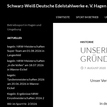
Zum
Suchen
Schwarz-Weiß Deutsche Edelstahlwerke e. V. Hagen
Inhalt
springen
STARTSEITE
SPORT IM BETRIEB
U
Betriebssport in Hagen und
Umgebung
AKTUELLES
HISTORIE
kegeln: NRW-Meisterschaften
UNSER
Super-Team am 01.08.2026 in
Langenfeld
GRÜND
kegeln: NRW-Meisterschaften
„in die Vollen“ am 18.07.2026
7. AUGUST 2020
in Wanne-Eickel
kegeln:
Tandemmeisterschaften 2026
Unser Ver
am 20.06.2026 in Wanne-
Eickel
Kegeln: Ergebnisse NRW-
Einzelmeisterschaften 2026 2
in d
Wir im Sport Nr. 2/2026