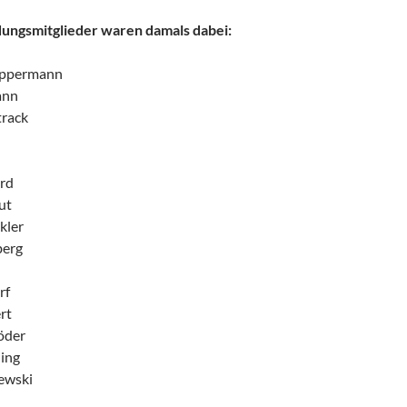
ungsmitglieder waren damals dabei:
öppermann
ann
rack
rd
ut
kler
berg
rf
rt
öder
ling
ewski