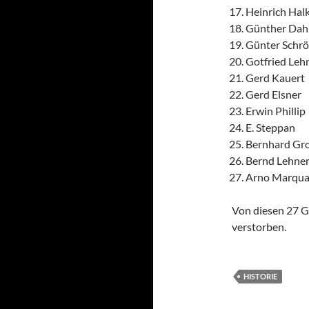
Heinrich Hal
Günther Dah
Günter Schrö
Gotfried Leh
Gerd Kauert
Gerd Elsner
Erwin Phillip
E. Steppan
Bernhard Gr
Bernd Lehne
Arno Marqua
Von diesen 27 G
verstorben.
HISTORIE