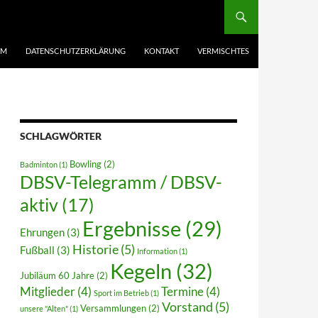
UM
DATENSCHUTZERKLÄRUNG
KONTAKT
VERMISCHTES
SCHLAGWÖRTER
Bowling
(2)
Badminton
(1)
DBSV-Telegramm / DBSV-
aktiv
(17)
Ergebnisse
(29)
Ehrungen
(3)
Historie
(5)
Fußball
(3)
Information
(1)
Kegeln
(32)
Jubiläum 60 Jahre
(2)
Mitglieder
(4)
Termine
(4)
Sport im Betrieb
(1)
Vorstand
(5)
Versammlungen
(2)
unsere "Alten"
(1)