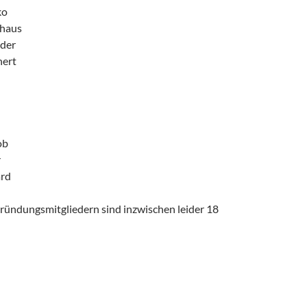
ko
haus
der
nert
ob
r
rd
ründungsmitgliedern sind inzwischen leider 18